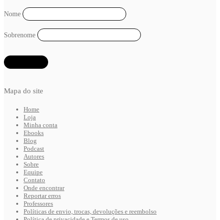
Nome
Sobrenome
Mapa do site
Home
Loja
Minha conta
Ebooks
Blog
Podcast
Autores
Sobre
Equipe
Contato
Onde encontrar
Reportar erros
Professores
Políticas de envio, trocas, devoluções e reembolso
Política de privacidade e Termos de uso