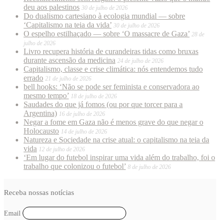
deu aos palestinos
30 de julho de 2026
Do dualismo cartesiano à ecologia mundial — sobre
‘Capitalismo na teia da vida’
30 de julho de 2026
O espelho estilhaçado — sobre ‘O massacre de Gaza’
28 de
julho de 2026
Livro recupera história de curandeiras tidas como bruxas
durante ascensão da medicina
24 de julho de 2026
Capitalismo, classe e crise climática: nós entendemos tudo
errado
21 de julho de 2026
bell hooks: ‘Não se pode ser feminista e conservadora ao
mesmo tempo’
18 de julho de 2026
Saudades do que já fomos (ou por que torcer para a
Argentina)
16 de julho de 2026
Negar a fome em Gaza não é menos grave do que negar o
Holocausto
14 de julho de 2026
Natureza e Sociedade na crise atual: o capitalismo na teia da
vida
12 de julho de 2026
‘Em lugar do futebol inspirar uma vida além do trabalho, foi o
trabalho que colonizou o futebol’
8 de julho de 2026
Receba nossas notícias
Email