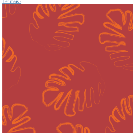
Ler mais
›