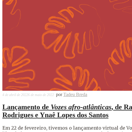
por
Tadeu Breda
4 de abril de 2022
6 de maio de 2022
Lançamento de
Vozes afro-atlânticas
, de R
Rodrigues e Ynaê Lopes dos Santos
Em 22 de fevereiro, tivemos o lançamento virtual de Vo