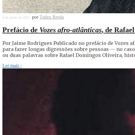
por
Tadeu Breda
6 de junho de 2022
Prefácio de
Vozes afro-atlânticas
, de Rafae
Por Jaime Rodrigues Publicado no prefácio de Vozes a
para fazer longas digressões sobre pessoas — no caso,
ou duas palavras sobre Rafael Domingos Oliveira, histo
Ler mais
›