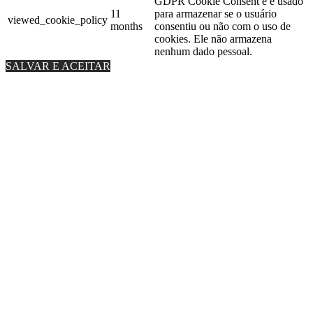
GDPR Cookie Consent e é usado
11
para armazenar se o usuário
viewed_cookie_policy
months
consentiu ou não com o uso de
cookies. Ele não armazena
nenhum dado pessoal.
SALVAR E ACEITAR