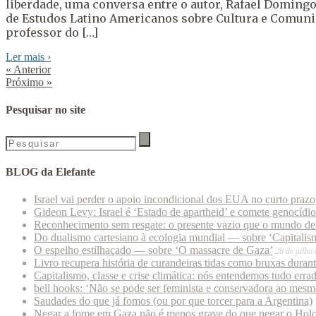
liberdade, uma conversa entre o autor, Rafael Domingo
de Estudos Latino Americanos sobre Cultura e Comunic
professor do […]
Ler mais
›
«
Anterior
Próximo
»
Pesquisar no site
BLOG da Elefante
Israel vai perder o apoio incondicional dos EUA no curto praz
Gideon Levy: Israel é ‘Estado de apartheid’ e comete genocídi
Reconhecimento sem resgate: o presente vazio que o mundo deu
Do dualismo cartesiano à ecologia mundial — sobre ‘Capitalism
O espelho estilhaçado — sobre ‘O massacre de Gaza’
28 de julho
Livro recupera história de curandeiras tidas como bruxas duran
Capitalismo, classe e crise climática: nós entendemos tudo erra
bell hooks: ‘Não se pode ser feminista e conservadora ao mes
Saudades do que já fomos (ou por que torcer para a Argentina)
Negar a fome em Gaza não é menos grave do que negar o Hol