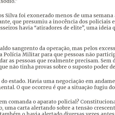
sódio.”
ros Silva foi exonerado menos de uma semana a
nte, que presumiu a inocência dos policiais e
eiros havia “atiradores de elite”, uma ideia q
saldo sangrento da operação, mas pelos exces
a Polícia Militar para que pessoas não parti
udar as pessoas que realmente precisam. Sem 
que não tinha provas sobre o suposto poder de
 do estado. Havia uma negociação em andamen
al. O que ocorreu é que a situação fugiu do c
quem comanda o aparato policial? Constitucion
uma carta alertando sobre a tensão crescente
 também o havia alertado diversas vezes antes 