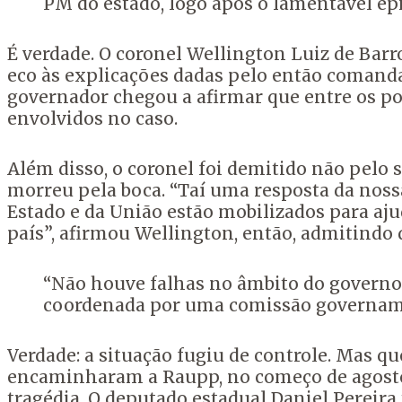
PM do estado, logo após o lamentável epi
É verdade. O coronel Wellington Luiz de Bar
eco às explicações dadas pelo então comanda
governador chegou a afirmar que entre os poss
envolvidos no caso.
Além disso, o coronel foi demitido não pelo 
morreu pela boca. “Taí uma resposta da noss
Estado e da União estão mobilizados para aj
país”, afirmou Wellington, então, admitindo 
“Não houve falhas no âmbito do governo
coordenada por uma comissão governament
Verdade: a situação fugiu de controle. Mas 
encaminharam a Raupp, no começo de agosto, 
tragédia. O deputado estadual Daniel Pereira