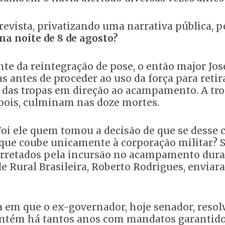
revista, privatizando uma narrativa pública,
na noite de 8 de agosto?
e da reintegração de pose, o então major José
s antes de proceder ao uso da força para reti
 das tropas em direção ao acampamento. A tro
epois, culminam nas doze mortes.
oi ele quem tomou a decisão de que se dess
ue coube unicamente à corporação militar? Se
rretados pela incursão no acampamento durant
ade Rural Brasileira, Roberto Rodrigues, envia
a em que o ex-governador, hoje senador, resol
antém há tantos anos com mandatos garantidos