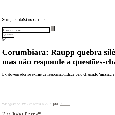
Sem produto(s) no carrinho.
Search
Menu
Corumbiara: Raupp quebra silê
mas não responde a questões-ch
Ex-governador se exime de responsabilidade pelo chamado 'massacre de
por
admin
9 de agosto de 2015
9 de agosto de 2015
Por
João Peres*