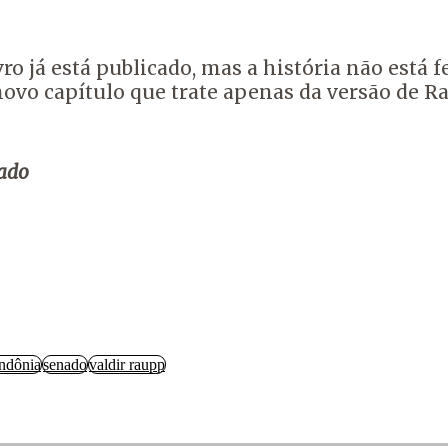
ro já está publicado, mas a história não está 
o capítulo que trate apenas da versão de Rau
rado
ndônia
senado
valdir raupp