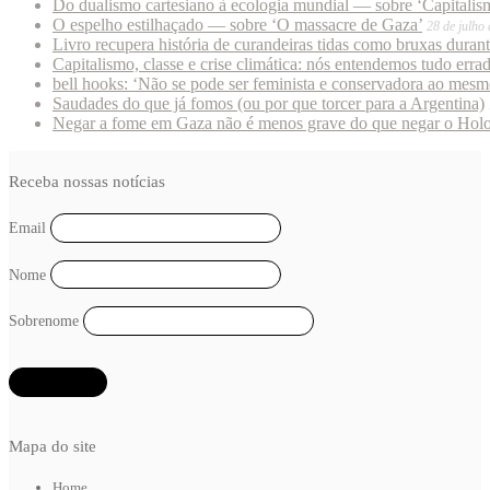
Do dualismo cartesiano à ecologia mundial — sobre ‘Capitalism
O espelho estilhaçado — sobre ‘O massacre de Gaza’
28 de julho
Livro recupera história de curandeiras tidas como bruxas duran
Capitalismo, classe e crise climática: nós entendemos tudo erra
bell hooks: ‘Não se pode ser feminista e conservadora ao mes
Saudades do que já fomos (ou por que torcer para a Argentina)
Negar a fome em Gaza não é menos grave do que negar o Hol
Receba nossas notícias
Email
Nome
Sobrenome
Mapa do site
Home