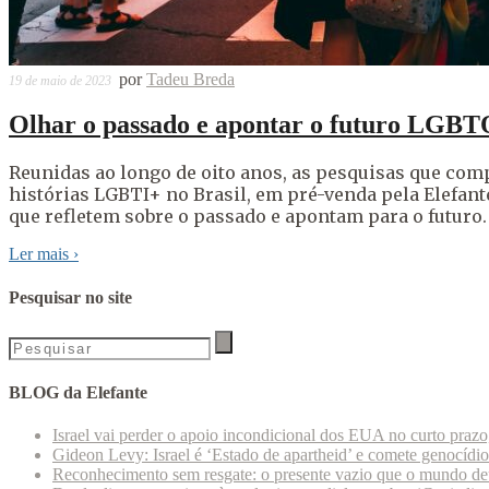
por
Tadeu Breda
19 de maio de 2023
Olhar o passado e apontar o futuro LGB
Reunidas ao longo de oito anos, as pesquisas que comp
histórias LGBTI+ no Brasil, em pré-venda pela Elefant
que refletem sobre o passado e apontam para o futuro
Ler mais
›
Pesquisar no site
BLOG da Elefante
Israel vai perder o apoio incondicional dos EUA no curto praz
Gideon Levy: Israel é ‘Estado de apartheid’ e comete genocídi
Reconhecimento sem resgate: o presente vazio que o mundo deu