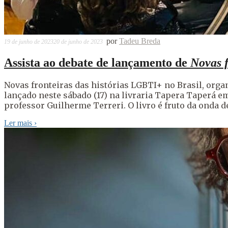
por
Tadeu Breda
19 de junho de 2023
20 de junho de 2023
Assista ao debate de lançamento de
Novas f
Novas fronteiras das histórias LGBTI+ no Brasil, org
lançado neste sábado (17) na livraria Tapera Taperá e
professor Guilherme Terreri. O livro é fruto da onda d
Ler mais
›