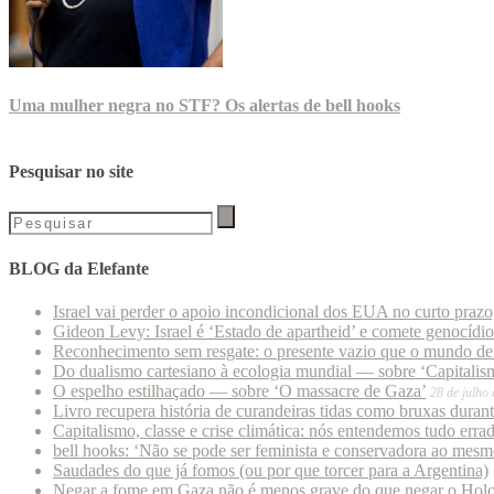
Uma mulher negra no STF? Os alertas de bell hooks
Pesquisar no site
BLOG da Elefante
Israel vai perder o apoio incondicional dos EUA no curto praz
Gideon Levy: Israel é ‘Estado de apartheid’ e comete genocídi
Reconhecimento sem resgate: o presente vazio que o mundo deu
Do dualismo cartesiano à ecologia mundial — sobre ‘Capitalism
O espelho estilhaçado — sobre ‘O massacre de Gaza’
28 de julho
Livro recupera história de curandeiras tidas como bruxas duran
Capitalismo, classe e crise climática: nós entendemos tudo erra
bell hooks: ‘Não se pode ser feminista e conservadora ao mes
Saudades do que já fomos (ou por que torcer para a Argentina)
Negar a fome em Gaza não é menos grave do que negar o Hol