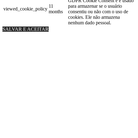
GDPR Cookie Consent e é usado
11
para armazenar se o usuário
viewed_cookie_policy
months
consentiu ou não com o uso de
cookies. Ele não armazena
nenhum dado pessoal.
SALVAR E ACEITAR