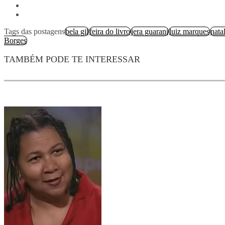
Tags das postagens
bela gil
feira do livro
jera guarani
luiz marques
nata
Borges
TAMBÉM PODE TE INTERESSAR