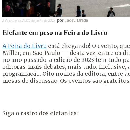
por
Tadeu Breda
2 de junho de 2023
2 de junho de 2023
Elefante em peso na Feira do Livro
A Feira do Livro
está chegando! O evento, que
Miller, em São Paulo — desta vez, entre os dia
no ano passado, a edição de 2023 tem tudo pa
editoras, mais debates, mais tudo. Inclusive,
programação.
Oito nomes da editora, entre
a
mesas de discussão.
Os eventos são gratuitos
Siga o rastro dos elefantes: