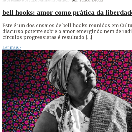
18 de setembro de 2023
19 de setembro de 2023
bell hooks: amor como prática da liberdad
Este é um dos ensaios de bell hooks reunidos em Cultu
discurso potente sobre o amor emergindo nem de radi
círculos progressistas é resultado […]
Ler mais
›