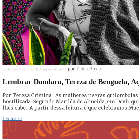
por
Tadeu Breda
25 de agosto de 2023
28 de agosto de 2023
Lembrar Dandara, Tereza de Benguela, A
Por Teresa Cristina As mulheres negras quilombolas t
hostilizada. Segundo Mariléa de Almeida, em Devir qu
lhes cabe. A partir dessa leitura é que celebramos Mãe
Ler mais
›