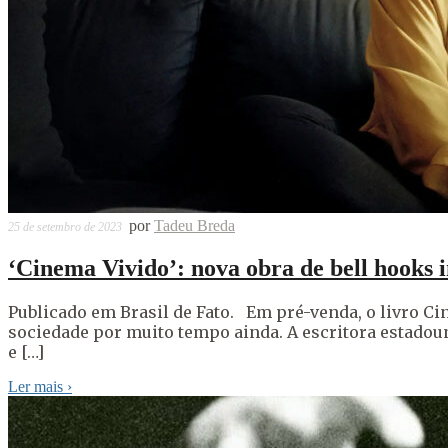
por
Tadeu Breda
25 de setembro de 2023
‘Cinema Vivido’: nova obra de bell hooks i
Publicado em Brasil de Fato. Em pré-venda, o livro Cine
sociedade por muito tempo ainda. A escritora estadouni
e […]
Ler mais
›