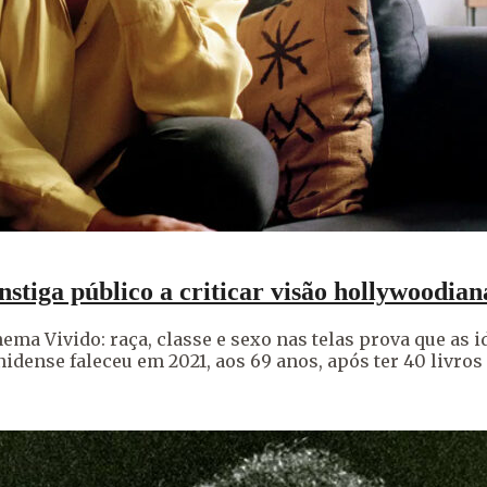
nstiga público a criticar visão hollywoodi
ma Vivido: raça, classe e sexo nas telas prova que as id
dense faleceu em 2021, aos 69 anos, após ter 40 livros